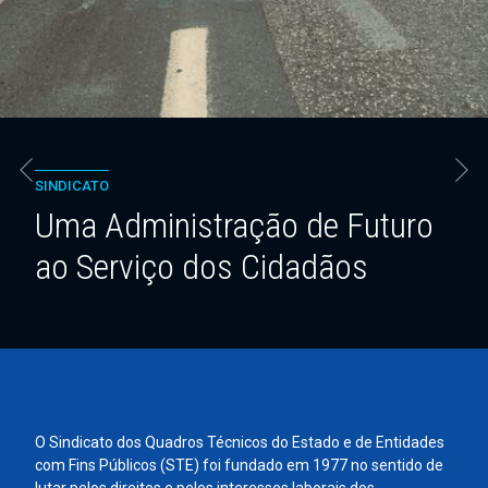
Anterior
Seg
SINDICATO
Uma Administração de Futuro
ao Serviço dos Cidadãos
O Sindicato dos Quadros Técnicos do Estado e de Entidades
com Fins Públicos (STE) foi fundado em 1977 no sentido de