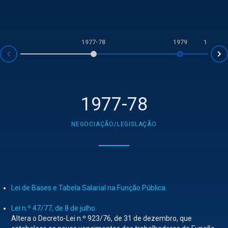
1977-78
1979
1980
v
1977-78
NEGOCIAÇÃO/LEGISLAÇÃO
Lei de Bases e Tabela Salarial na Função Pública.
Lei n.º 47/77, de 8 de julho:
Altera o Decreto-Lei n.º 923/76, de 31 de dezembro, que