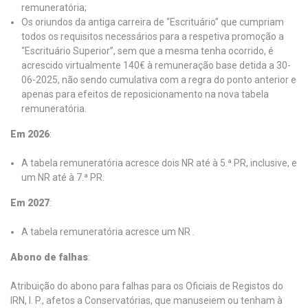
remuneratória;
Os oriundos da antiga carreira de “Escrituário” que cumpriam
todos os requisitos necessários para a respetiva promoção a
“Escrituário Superior”, sem que a mesma tenha ocorrido, é
acrescido virtualmente 140€ à remuneração base detida a 30-
06-2025, não sendo cumulativa com a regra do ponto anterior e
apenas para efeitos de reposicionamento na nova tabela
remuneratória.
Em 2026
:
A tabela remuneratória acresce dois NR até à 5.ª PR, inclusive, e
um NR até à 7.ª PR.
Em 2027
:
A tabela remuneratória acresce um NR .
Abono de falhas
:
Atribuição do abono para falhas para os Oficiais de Registos do
IRN, I. P., afetos a Conservatórias, que manuseiem ou tenham à