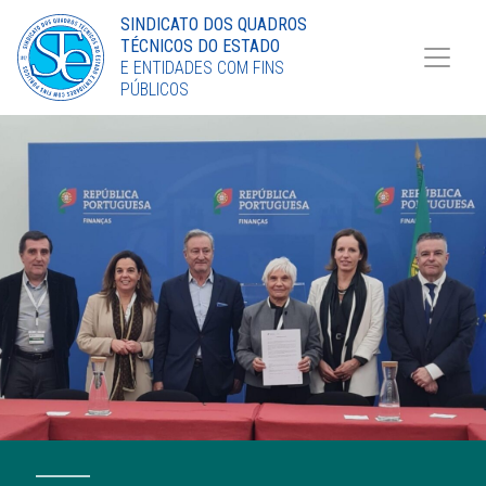
Torne-se Sócio
SINDICATO DOS QUADROS
TÉCNICOS DO ESTADO
LinkedIn
E ENTIDADES COM FINS
PÚBLICOS