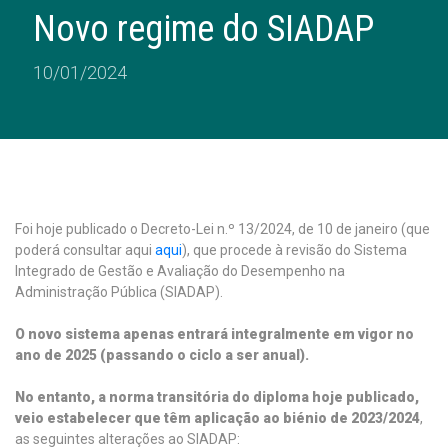
Novo regime do SIADAP
10/01/2024
Foi hoje publicado o Decreto-Lei n.º 13/2024, de 10 de janeiro (que
poderá consultar aqui
aqui
), que procede à revisão do Sistema
Integrado de Gestão e Avaliação do Desempenho na
Administração Pública (SIADAP).
O novo sistema apenas entrará integralmente em vigor no
ano de 2025 (passando o ciclo a ser anual).
No entanto, a norma transitória do diploma hoje publicado,
veio estabelecer que têm aplicação ao biénio de 2023/2024
,
as seguintes alterações ao SIADAP: