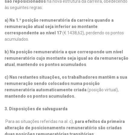
são reposicionados
na nova estrutura da carreira, obedecendo
às seguintes regras:
a) Na 1.ª posição remuneratória da carreira quando a
remuneração atual seja inferior ao montante
correspondente ao nível 17
(€ 1438,62), perdendo os pontos
acumulados.
b) Na posição remuneratória a que corresponde um nível
remuneratório cujo montante seja igual ao da remuneração
atual
,
mantendo os pontos acumulados
.
c) Nas restantes situações, os trabalhadores mantêm a sua
remuneração sendo colocados numa posição
remuneratória automaticamente criada
(posição virtual),
mantendo os pontos acumulados.
3. Disposições de salvaguarda
Para as situações referidas na al. c),
para efeitos da primeira
alteração de posicionamento remuneratório são criadas
duas posições remuneratórias transitórias
: