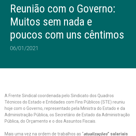
Reunião com o Governo:
Muitos sem nada e
poucos com uns cêntimos
06/01/2021
A Frente Sindical coordenada pelo Sindicato dos Quadros
Técnicos do Estado e Entidades com Fins Públicos (STE) reuniu
hoje com o Governo, representado pela Ministra do Estado e da
Administração Pública, os Secretário de Estado da Administração
Pública, do Orçamento e o dos Assuntos Fiscais.
Mais uma vez na ordem de trabalhos as “
atualizações
”
salariais