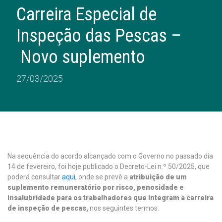
Carreira Especial de
Inspeção das Pescas –
Novo suplemento
27/03/2025
Na sequência do acordo alcançado com o Governo no passado dia
14 de fevereiro, foi hoje publicado o Decreto-Lei n.º 50/2025, que
poderá consultar
aqui
, onde se prevê a
atribuição de um
suplemento remuneratório por risco, penosidade e
insalubridade para os trabalhadores que integram a carreira
de inspeção de pescas,
nos seguintes termos: