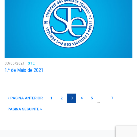
03/05/2021 |
STE
1.º de Maio de 2021
« PÁGINA ANTERIOR
1
2
3
4
5
7
…
PÁGINA SEGUINTE »