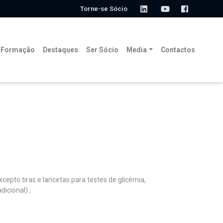
Torne-se Sócio
Formação
Destaques
Ser Sócio
Media
Contactos
pto tiras e lancetas para testes de glicémia,
icional) ;