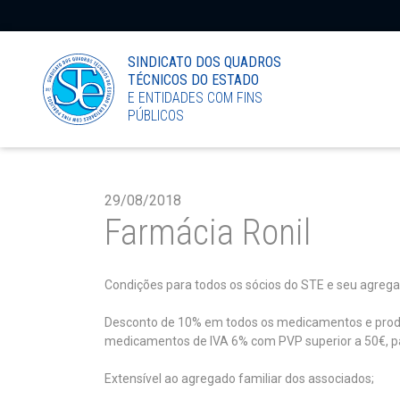
LinkedIn
SINDICATO DOS QUADROS
TÉCNICOS DO ESTADO
E ENTIDADES COM FINS
PÚBLICOS
29/08/2018
Farmácia Ronil
Condições para todos os sócios do STE e seu agregad
Desconto de 10% em todos os medicamentos e produto
medicamentos de IVA 6% com PVP superior a 50€, pa
Extensível ao agregado familiar dos associados;