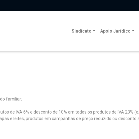
Sindicato
Apoio Jurídico
o familiar:
s de IVA 6% e desconto de 10% em todos os produtos de IVA 23% (exce
pas e leites, produtos em campanhas de preço reduzido ou desconto ad