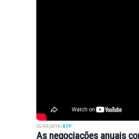
05/09/2018 |
RTP
As negociações anuais c