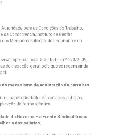
99
 Autoridade para as Condições do Trabalho,
de da Concorrência, Instituto de Gestão
o dos Mercados Públicos, do Imobiliário e da
revisão operada pelo Decreto-Lei n.º 170/2009,
ras de inspeção-geral, pelo que se regem ainda
ril.
me do mecanismo de aceleração de carreiras
.
um papel orientador das politicas públicas,
licação de forma idêntica.
dade do Governo – a Frente Sindical frisou
lhoria dos salários
.