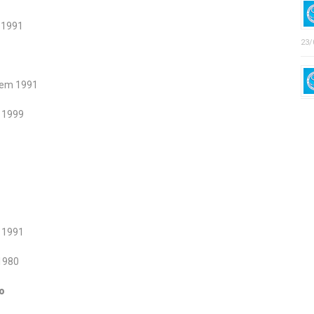
m 1991
23/
a em 1991
 1999
m 1991
1980
o