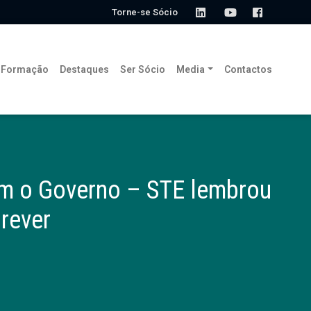
Torne-se Sócio
Formação
Destaques
Ser Sócio
Media
Contactos
om o Governo – STE lembrou
 rever