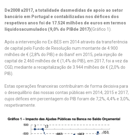
De
2008
a
201
7, a totalidade das
medidas de apoio ao
setor
bancário em Portugal
e contabilizadas nos défices dos
respetivos anos foi de 17.524 milhões
de euros em termos
líquidos
acumulados
(
9,0
% do PIB
de 2017
)
(Gráfico 1).
Após a intervenção no Ex-BES em 2014 através da transferência
de capital pelo Fundo de Resolução num montante de 4.900
milhões de € (2,8% do PIB) e do Banif em 2015, pela injeção de
capital de 2.460 milhões de € (1,4% do PIB), em 2017, foi a vez da
CGD, mediante a recapitalização de 3.944 milhões de € (2,0% do
PIB).
Estas operações financeiras contribuíram de forma decisiva para
o desequilíbrio das nossas contas públicas em 2014, 2015 e 2017,
cujos défices em percentagem do PIB foram de 7,2%, 4,4% e 3,0%,
respetivamente.