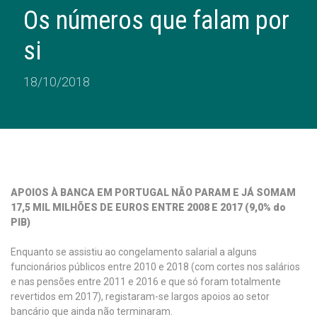
Os números que falam por
si
18/10/2018
APOIOS À BANCA
EM PORTUGAL
NÃO PARAM E JÁ SOMAM
17,5 MIL MILHÕES DE EUROS ENTRE 2
008
E
201
7
(
9
,0% do
PIB)
Enquanto se assistiu ao congelamento salarial a alguns
funcionários públicos entre 2010 e 2018 (com cortes nos salários
e nas pensões entre 2011 e 2016 e que só foram totalmente
revertidos em 2017), registaram-se largos apoios ao setor
bancário que ainda não terminaram.