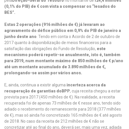
pela
Direção-Geral do Tesouro
no montante de
124,4 milhões
(0,1% do PIB) de € com vista a compensar os “lesados do
BES”.
Estas 2 operações (916 milhões de €) já levaram ao
agravamento do défice público em 0,9% do PIB de janeiro a
junho deste ano
. Tendo em conta o Acordo de 2 de outubro de
2017 quanto à disponibilização de meios financeiros para a
satisfação das obrigações do Fundo de Resolução,
este
mecanismo poderá repetir-se anualmente, isto é, também
para 2019, num montante máximo de 850 milhões de € p/ano
até um montante acumulado de 3.890 milhões de €,
prolongando-se assim por vários anos.
E, ainda, continua a existir alguma
incerteza acerca da
recuperação de garantias do
BPP
, cuja receita chegou a estar
prevista para 2017 (450 milhões de €). Na realidade, a receita
recuperada foi de apenas 73 milhões de € nesse ano, tendo sido
adiado o recebimento do remanescente para 2018 (377 milhões
de €), mas só ainda foi concretizado 165 milhões de € até agosto
de 2018. No caso da receita de 212 milhões de € não se
concretizar até ao final do ano, deverá ser, mais uma vez, adiada