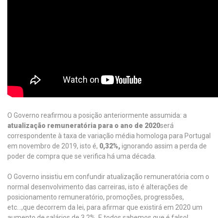
O Governo reafirmou a posição anteriormente assumida: a
atualização remuneratória para o ano de 2020
será
correspondente à taxa de variação média homologa para Portugal
em novembro de 2019, isto é,
0,32%,
ignorando assim a perda de
poder de compra que se verifica há uma década.
O Governo insistiu em confundir atualização remuneratória com o
normal desenvolvimento das carreiras, isto é alterações de
posicionamento remuneratório, promoções, progressões,
etc…,que decorrem da lei, para afirmar que existirá em 2020 um
aumento de salários de 3,2%. E todos sabemos que é falso!