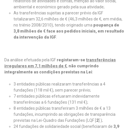
relatórios de atividades e contas, menção ao valor social,
ambiental e económico gerado pela sua atividade;
As transferências sujeitas a parecer prévio da IGF
totalizaram 32,6 milhões de € (46,3 milhões de €, em média,
no triénio 2008/2010), tendo originado uma
poupança de
3,8 milhões de € face aos pedidos iniciais, em resultado
da intervenção da IGF
.
Da análise efetuada pela IGF
registaram-se
transferências
irregulares em 7,1 milhões de €
,
não cumprindo
integralmente as condições previstas na Lei
:
3 entidades públicas realizaram transferências a 4
fundações (118 mil €), sem parecer prévio;
7 entidades públicas efetuaram indevidamente
transferências a 6 fundações (131 mil €);
8 entidades públicas transferiram 3 milhões de € a 13
fundações, incumprindo as obrigações de transparência
previstas na Lei-Quadro das Fundações (LQF [
2
] );
24 fundações de solidariedade social (beneficiaram de
3,9