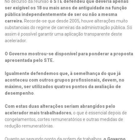
No decurso da reunião
o STE defendeu que deveria apenas
ser exigível os 18 ou mais anos de antiguidade na função
pública independentemente de ser ou não a mesma
carreira.
Recorde-se que desde 2005, houve alterações muito
substanciais do regime de carreiras da administração pública. Só
assim é possível garantir uma aplicação transparente deste
acelerador.
O Governo mostrou-se disponível para ponderar a proposta
apresentada pelo STE.
Igualmente defendemos que, à semelhança do que já
aconteceu com outros grupos profissionais, devem, no
máximo, ser utilizados quatros pontos da avaliação de
desempenho
.
Com estas duas alterações seriam abrangidos pelo
acelerador mais trabalhadores
, o que é essencial depois de
congelamentos, cortes remuneratórios e outras medidas de
redução remuneratórias.
Quanto ao segundo ponto da ordem de trabalhos,
o Governo